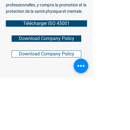
professionnelles, y compris la promotion et la
protection de la santé physique et mentale.
Télécharger ISO 45001
Download Company Policy
Download Company Policy
CONTACTEZ NOS ENTREPRISES
COMETAL ENGINEERING SPA (quartier général)
Via Mario Calderara 10/12,
Montichiari,
Brescia 25018 Italy
phone:
+39 030 9639900